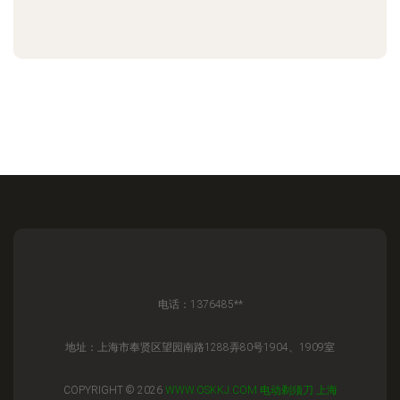
电话：1376485**
地址：上海市奉贤区望园南路1288弄80号1904、1909室
COPYRIGHT © 2026
WWW.OSKKJ.COM
电动剃须刀
上海