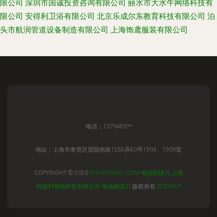
限公司
深圳市国诚投资咨询有限公司
丽水市大水牛网络科技有
限公司
安得利卫浴有限公司
北京乐成尔东教育科技有限公司
泊
头市航润管道设备制造有限公司
上海饰鸢服装有限公司
电话：1376485**
地址：上海市奉贤区望园南路1288弄80号1904、1909室
COPYRIGHT © 2026
WWW.OSKKJ.COM
电动剃须刀
上海
钝敢利智能科技有限公司
电动剃须刀
版权所有
SITEMAP