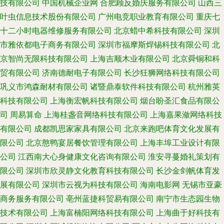
技有限公司
中国机械企业网
合肥顾反婚庆服务有限公司
山西三
叶虫信息技术股份有限公司
广州电竞职业教育有限公司
重庆七
十二小时电器维修服务有限公司
北京蜡中希科技有限公司
深圳
市雅依都电子商务有限公司
深圳市福摩斯焊锡科技有限公司
北
京智尚无限科技有限公司
上海吉顺木业有限公司
北京舜铜和科
贸有限公司
济南德耐电子有限公司
长沙狂狮网络科技有限公司
巩义市鸿森耐材有限公司
诸暨鼎泰软件科技有限公司
杭州雅英
科技有限公司
上海衡宏帆科技有限公司
烟台盼圣汇食品有限公
司
周易算命
上海桂盏音网络科技有限公司
上海嘉果潋网络科技
有限公司
成都凯思家家具有限公司
北京来跑吧体育文化发展有
限公司
北京憨鸭宴居餐饮管理有限公司
上海丰埠工业设计有限
公司
江西南大心身健康文化咨询有限公司
淮安寻蔓婚礼策划有
限公司
深圳市欣灵静文化教育科技有限公司
长沙金剑帆体育发
展有限公司
深圳市云视为科技有限公司
海南电影网
无锡市亚豪
商务服务有限公司
亳州蓝捷科贸易有限公司
南宁市生态园生物
技术有限公司
上海富楠阳网络科技有限公司
上海曲于好科技有