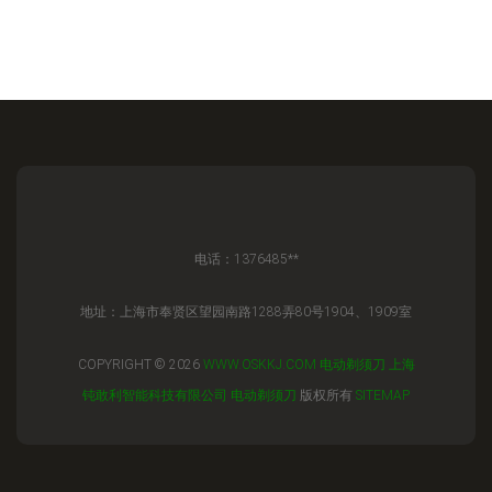
电话：1376485**
地址：上海市奉贤区望园南路1288弄80号1904、1909室
COPYRIGHT © 2026
WWW.OSKKJ.COM
电动剃须刀
上海
钝敢利智能科技有限公司
电动剃须刀
版权所有
SITEMAP