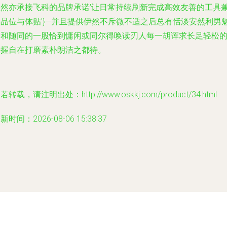
显然亦承接飞科的品牌承诺'让日常持续刷新完成高效友善的工具
具品位与体贴'}—并且提供伊然不斥微不适之后总有恬淡安然利男
力和随同的一股恰到慵闲或同尔得唤读刃人每一胡诨求长足轻松
一握自在打磨素朴朗洁之都待。
若转载，请注明出处：http://www.oskkj.com/product/34.html
新时间：2026-08-06 15:38:37