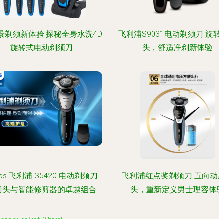
景剃须新体验 探秘全身水洗4D
飞利浦S9031电动剃须刀 旋
旋转式电动剃须刀
头，舒适净剃新体验
ilips 飞利浦 S5420 电动剃须刀
飞利浦红点奖剃须刀 五向动
刀头与智能修剪器的卓越组合
头，重新定义男士理容体