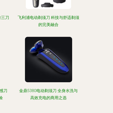
转三刀
飞利浦电动剃须刀 科技与舒适剃须
的完美融合
感刀
金鼎5380电动剃须刀 全身水洗与
验
高效充电的商用之选