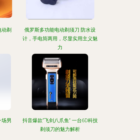
电动剃
俄罗斯多功能电动剃须刀 防水设
计，手电筒两用，尽显实用主义魅
力
一场男
抖音爆款“飞剑八爪鱼” 一台6D科技
剃须刀的魅力解析