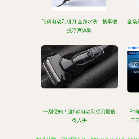
飞科电动剃须刀 全身水洗，畅享便
全场
捷净爽体验
一刮便知！这8款电动剃须刀最值
Ph
得入手
三