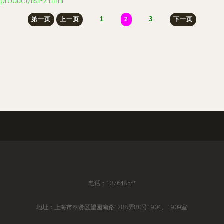
uct/list-2.html
1
3
第一页
上一页
2
下一页
电话：1376485**
地址：上海市奉贤区望园南路1288弄80号1904、1909室